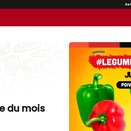
Re
me du mois