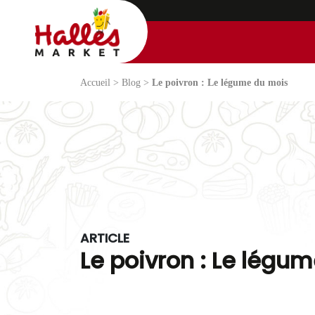
 site Halles Market -
enu principal
Accueil
>
Blog
>
Le poivron : Le légume du mois
ARTICLE
Le poivron : Le légu