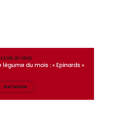
ÉGUME DU MOIS
e légume du mois : « Epinards »
Lire l'article