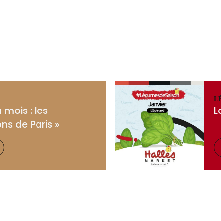
S
L
 mois : les
L
s de Paris »