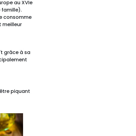
Europe au XVIe
famille).
l se consomme
t meilleur
ît grâce à sa
ncipalement
 être piquant