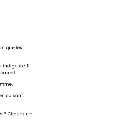
on que les
indigeste. Il
grément.
lamme.
en cuisant.
 ? Cliquez ci-