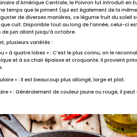
ginaire d’Amérique Centrale, le Poivron fut introduit en 
me temps que le piment (qui est également de la même 
guster de diverses manières, ce légume fruit du solei
 que cuit. Disponible tout au long de l’année, celui-ci es
 de juin allant jusqu’à octobre.
fet, plusieurs variétés :
ou « à quatre lobes » : C’est le plus connu, on le reconna
que et à sa chair épaisse et croquante. Il provient pri
e.
laire » : Il est beaucoup plus allongé, large et plat.
aire » : Généralement de couleur jaune ou rouge, il peut