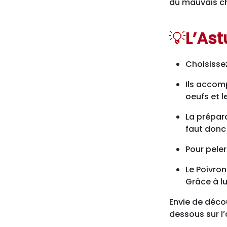
du mauvais ch
💡
L’Ast
Choisissez
Ils accomp
oeufs et le
La prépara
faut donc 
Pour peler
Le Poivron
Grâce à lu
Envie de décou
dessous sur l’