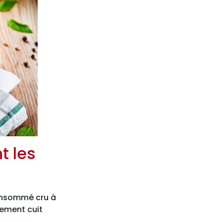
 les
 consommé cru à
lement cuit