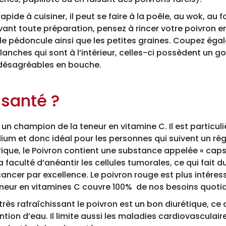
rapide à cuisiner, il peut se faire à la poêle, au wok, au 
vant toute préparation, pensez à rincer votre poivron e
 le pédoncule ainsi que les petites graines. Coupez éga
nches qui sont à l’intérieur, celles-ci possèdent un g
désagréables en bouche.
 santé ?
 un champion de la teneur en vitamine C. Il est particu
ium et donc idéal pour les personnes qui suivent un rég
rique, le Poivron contient une substance appelée « caps
 faculté d’anéantir les cellules tumorales, ce qui fait d
ancer par excellence. Le poivron rouge est plus intéres
teneur en vitamines C couvre 100% de nos besoins quotid
 très rafraîchissant le poivron est un bon diurétique, ce 
ention d’eau. Il limite aussi les maladies cardiovasculair