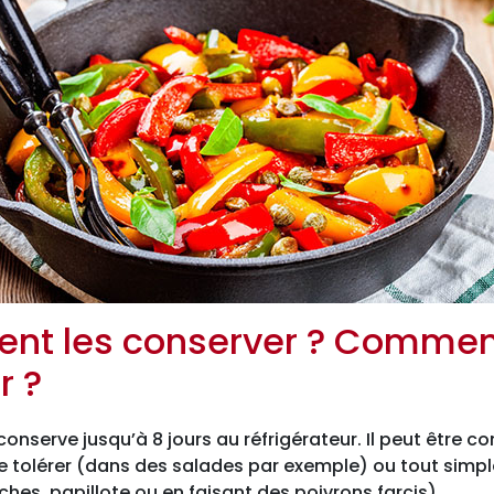
t les conserver ? Comment
r ?
conserve jusqu’à 8 jours au réfrigérateur. Il peut être
le tolérer (dans des salades par exemple) ou tout simp
hes, papillote ou en faisant des poivrons farcis).