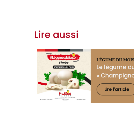
Lire aussi
LÉGUME DU MOI
Le légume du
« Champignon
Lire l'article