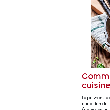
Commen
cuisine
Le poivron se 
condition de 
(dans des quic