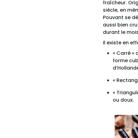
fraîcheur. Ori
siècle, en mê
Pouvant se dé
aussi bien cru
durant le mois
Il existe en ef
« Carré » 
forme cubi
d’Holland
« Rectangu
« Triangul
ou doux.