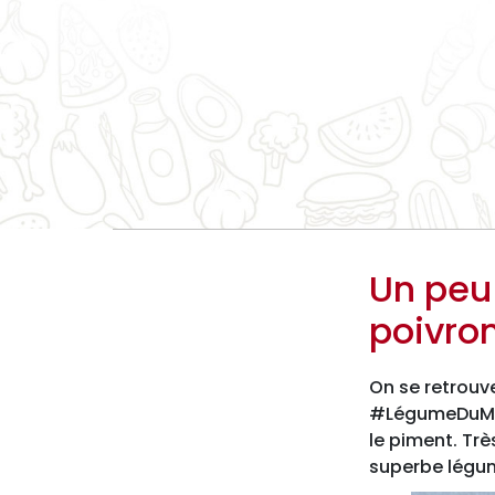
Un peu 
poivro
On se retrouv
#LégumeDuMois
le piment. Trè
superbe légu