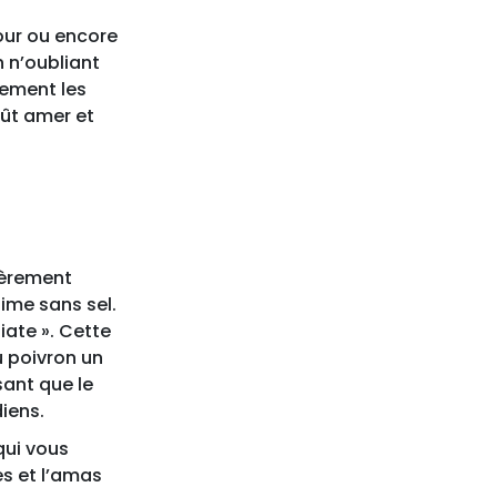
four ou encore
n n’oubliant
lement les
oût amer et
lièrement
ime sans sel.
iate ». Cette
u poivron un
sant que le
iens.
qui vous
es et l’amas