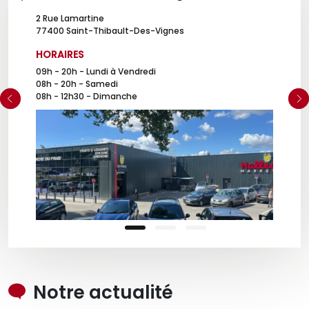
2 Rue Lamartine
77400 Saint-Thibault-Des-Vignes
HORAIRES
09h - 20h
-
Lundi à Vendredi
08h - 20h
-
Samedi
Mag
08h - 12h30
-
Dimanche
dent
Notre actualité