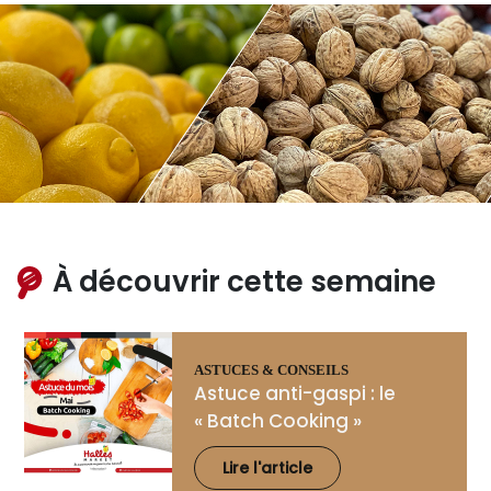
À découvrir cette semaine
ASTUCES & CONSEILS
Astuce anti-gaspi : le
« Batch Cooking »
Lire l'article