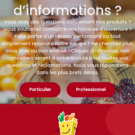
d’informations ?
Vous avez des questions concernant nos produits ?
Vous souhaitez connaître nos horaires d'ouverture ?
Faire partie d'un réseau performant ou tout
simplement rejoindre notre équipe ? Ne cherchez plus,
vous êtes au bon endroit ! Cliquez ci-dessous, nos
conseillers seront à votre écoute pour toutes vos
questions et réclamations. Nous vous répondrons
dans les plus brefs délais.
Particulier
Professionnel